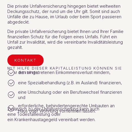
Die private Unfallversicherung hingegen bietet weltweiten
Deckungsschutz, der rund um die Uhr gilt. Somit sind auch
Unfälle die zu Hause, im Urlaub oder beim Sport passieren
abgedeckt.
Die private Unfallversicherung bietet Ihnen und Ihrer Familie
finanziellen Schutz für die Folgen eines Unfalls. Führt ein
Unfall zur Invalidität, wird die vereinbarte Invaliditätsleistung
gezahlt.
KONTAKT
MIT HILFE DIESER KAPITALLEISTUNG KÖNNEN SIE
den eingetretenen Einkommensverlust mindern,
ZUM BEISPIEL
eine Spezialbehandlung (z.B. im Ausland) finanzieren,
eine Umschulung oder ein Berufswechsel finanzieren
und
erforderliche, behindertengerechte Umbauten an
Zusätzlich zu der Unfallversicherung kann auch
Haus oder Wohnung vornehmen lassen.
eine Todesfallleistung oder
ein Krankenhaustagegeld vereinbart werden.