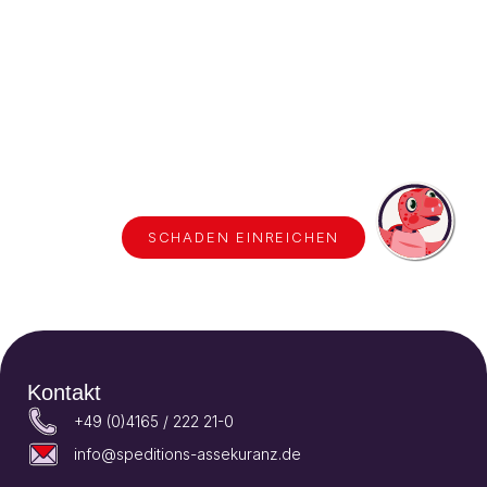
Sie haben einen
Schadenfall?
Direkt einreichen!
SCHADEN EINREICHEN
Kontakt
+49 (0)4165 / 222 21-0
info@speditions-assekuranz.de