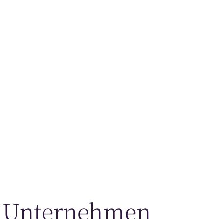
ung
n
hr Unternehmen