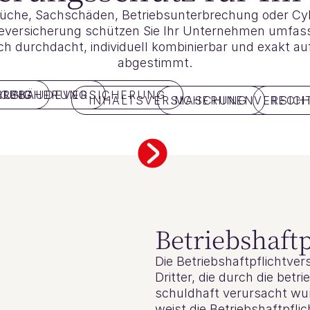
che, Sachschäden, Betriebsunterbrechung oder Cybe
ersicherung schützen Sie Ihr Unternehmen umfasse
sch durchdacht, individuell kombinierbar und exakt 
abgestimmt.
RUNG
ERSICHERUNG
GEBÄUDEVERSICHERUNG
INHALTSVERSICHERUNG
MASCHINENVERSIC
RECH
Betriebshaft
Die Betriebshaftpflichtve
Dritter, die durch die bet
schuldhaft verursacht wu
weist die Betriebshaftpfli