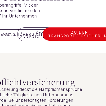
rangriffe: Mit der
nd vor finanziellen
auf Ihr Unternehmen
ZU DER
KFZ-
HERUNG
TSSCHUTZVERSICHERUNG
TRANSPORTVERSICHERU
VERSICHERUNG
pflichtversicherung
rsicherung deckt die Haftpflichtansprüche
riebliche Tätigkeit eines Unternehmens
rde. Bei unberechtigten Forderungen
chtversicherung diese, notfalls auch